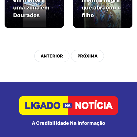
em frente a
menina negra
uma zona em
que abraçou o
Dourados
filho
A Credibilidade Na Informação