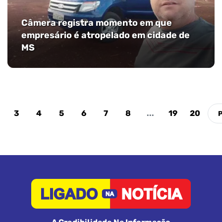
Câmera registra momento em que
empresário é atropelado em cidade de
MS
3
4
5
6
7
8
...
19
20