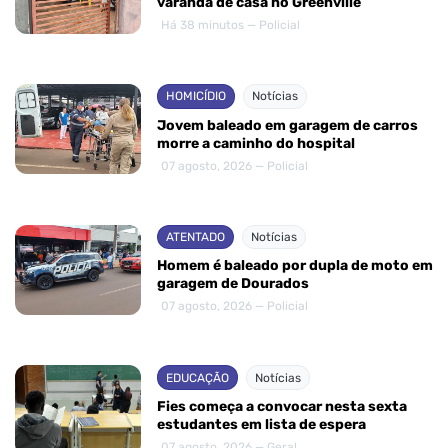
varanda de casa no Greenville
Há 38 minutos — Policial
HOMICÍDIO
Notícias
Jovem baleado em garagem de carros
morre a caminho do hospital
07 agosto, 2026 — Policial
ATENTADO
Notícias
Homem é baleado por dupla de moto em
garagem de Dourados
07 agosto, 2026 — Policial
EDUCAÇÃO
Notícias
Fies começa a convocar nesta sexta
estudantes em lista de espera
07 agosto, 2026 — Geral