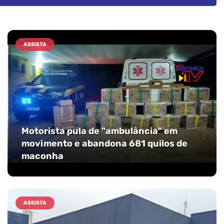
ASSISTA
Motorista pula de "ambulância" em
movimento e abandona 681 quilos de
maconha
ASSISTA