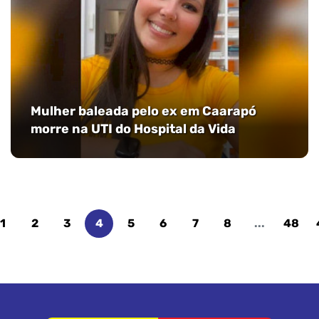
Mulher baleada pelo ex em Caarapó
morre na UTI do Hospital da Vida
1
2
3
4
5
6
7
8
...
48