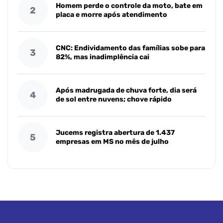
Homem perde o controle da moto, bate em
2
placa e morre após atendimento
CNC: Endividamento das famílias sobe para
3
82%, mas inadimplência cai
Após madrugada de chuva forte, dia será
4
de sol entre nuvens; chove rápido
Jucems registra abertura de 1.437
5
empresas em MS no mês de julho