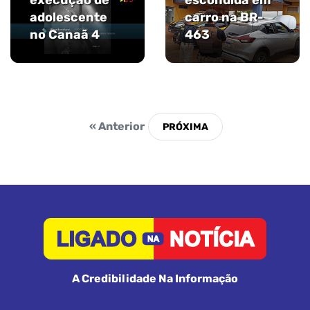
execução de
escondida em
adolescente
carro na BR-
no Canaã 4
463
« Anterior
A Credibilidade Na Informação