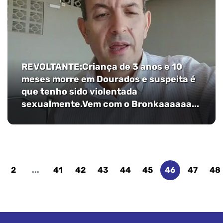
REVOLTANTE:Criança de 3 anos e 10
meses morre em Dourados e suspeita é
que tenho sido violentada
sexualmente.Vem com o Bronkaaaaaa...
2
...
41
42
43
44
45
46
47
48