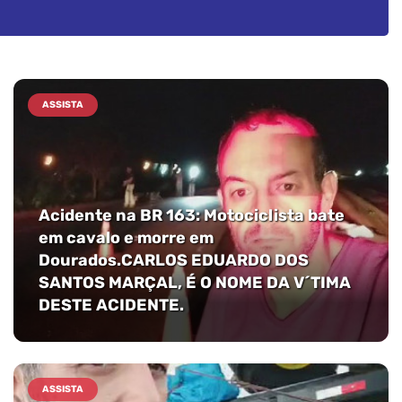
ASSISTA
Acidente na BR 163: Motociclista bate
em cavalo e morre em
Dourados.CARLOS EDUARDO DOS
SANTOS MARÇAL, É O NOME DA V´TIMA
DESTE ACIDENTE.
ASSISTA