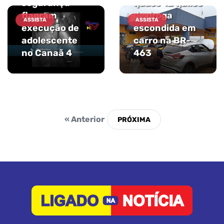
segurança
quase 12 quilos
flagram
de droga
ASSISTA
ASSISTA
execução de
escondida em
adolescente
carro na BR-
no Canaã 4
463
« Anterior