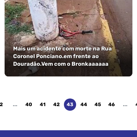
Mais um acidente com morte na Rua
Coronel Ponciano.em frente ao
Douradão.Vem com o Bronkaaaaaa
2
...
40
41
42
43
44
45
46
...