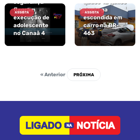
segurança
quase 12 quilos
flagram
de droga
ASSISTA
ASSISTA
execução de
escondida em
adolescente
carro na BR-
no Canaã 4
463
« Anterior