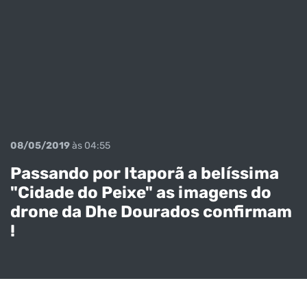
08/05/2019
às 04:55
Passando por Itaporã a belíssima
"Cidade do Peixe" as imagens do
drone da Dhe Dourados confirmam
!
LIGADO NA
NOTÍCIA COM O
Casal é preso
BRONKA Veja o
pelo DOF na
vídeo do