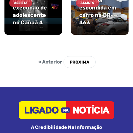
flagram
de droga
ASSISTA
ASSISTA
execução de
escondida em
adolescente
carro na BR-
no Canaã 4
463
« Anterior
A Credibilidade Na Informação