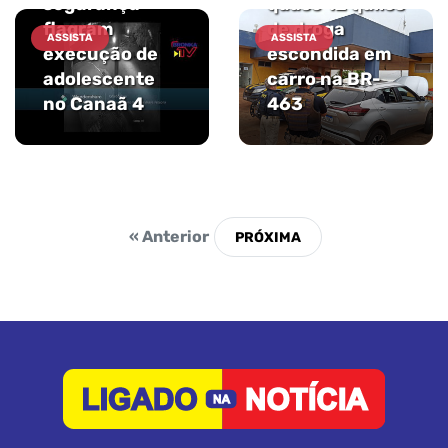
segurança
quase 12 quilos
flagram
de droga
ASSISTA
ASSISTA
execução de
escondida em
adolescente
carro na BR-
no Canaã 4
463
« Anterior