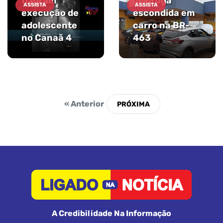
flagram
de droga
ASSISTA
ASSISTA
execução de
escondida em
adolescente
carro na BR-
no Canaã 4
463
« Anterior
A Credibilidade Na Informação