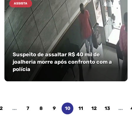
ASSISTA
Suspeito de assaltar R$ 40 mil de
joalheria morre após confronto com a
polícia
2
...
7
8
9
10
11
12
13
...