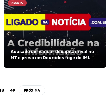
ASSISTA
Acusado de mandar decapitar rival no
MT e preso em Dourados foge do IML
48
49