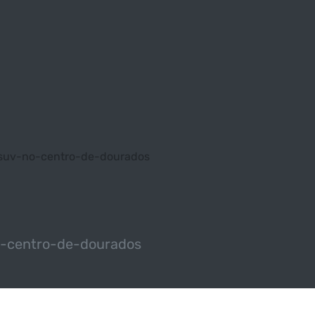
m-suv-no-centro-de-dourados
no-centro-de-dourados