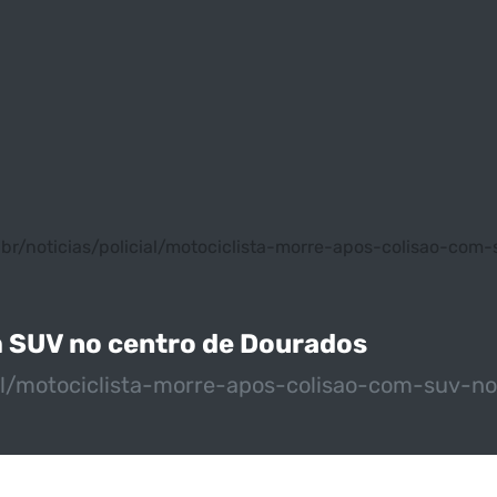
m.br/noticias/policial/motociclista-morre-apos-colisao-co
m SUV no centro de Dourados
cial/motociclista-morre-apos-colisao-com-suv-