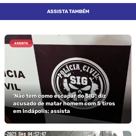
ASSISTA TAMBÉM
ASSISTA
'Não tem como escapar do SIG', diz
acusado de matar homem com 5 tiros
em Indápolis; assista