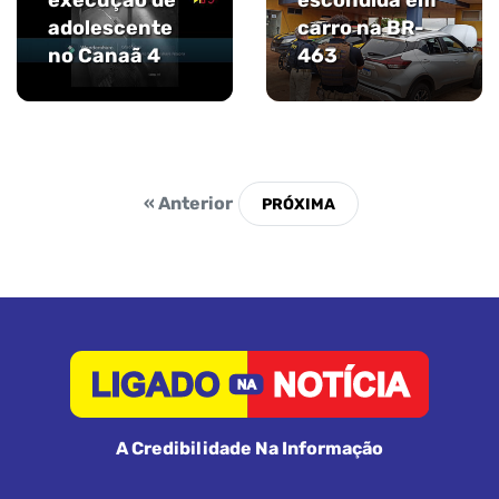
execução de
escondida em
adolescente
carro na BR-
no Canaã 4
463
« Anterior
A Credibilidade Na Informação