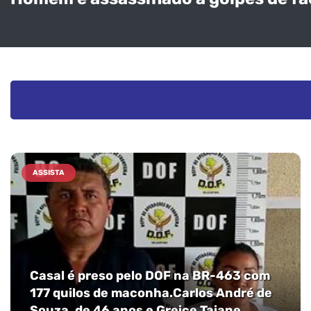
ASSISTA
Casal é preso pelo DOF na BR-463 com
177 quilos de maconha.Carlos André de
Souza, de 46 anos e Greice Taiane