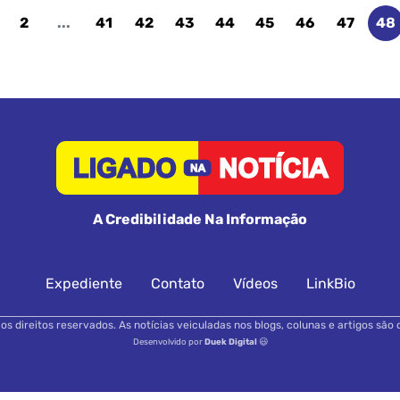
2
...
41
42
43
44
45
46
47
48
A Credibilidade Na Informação
Expediente
Contato
Vídeos
LinkBio
s direitos reservados. As notícias veiculadas nos blogs, colunas e artigos são 
Desenvolvido por
Duek Digital
😃