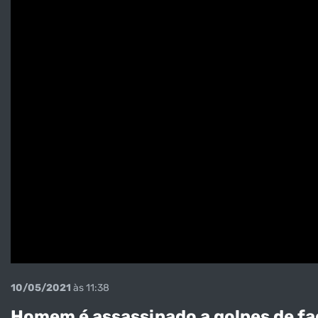
10/05/2021
às 11:38
Homem é assassinado a golpes de fac