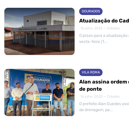
DOURADOS
Atualização do Cad
16 julho, 2022 — Cidades
O prazo para a atualização 
sexta-feira (1...
VILA ROMA
Alan assina ordem 
de ponte
16 julho, 2022 — Cidades
O prefeito Alan Guedes ass
de drenagem, pa...