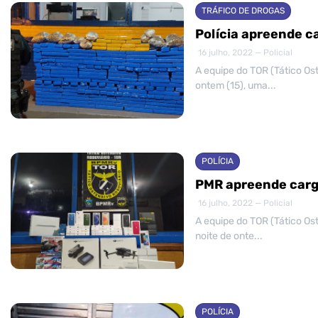
TRÁFICO DE DROGAS
Polícia apreende c
16 julho, 2022 — Policial
A equipe do TOR (Tático Ost
ontem (15), uma...
POLÍCIA
PMR apreende carg
16 julho, 2022 — Policial
A equipe do TOR (Tático Ost
noite de onte...
POLÍCIA