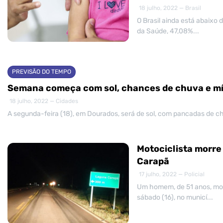
18 julho, 2022 — Brasil
O Brasil ainda está abaixo
da Saúde, 47,08%...
PREVISÃO DO TEMPO
Semana começa com sol, chances de chuva e mí
18 julho, 2022 — Cidades
A segunda-feira (18), em Dourados, será de sol, com pancadas de ch
Motociclista morre
Carapã
17 julho, 2022 — Policial
Um homem, de 51 anos, morr
sábado (16), no municí...