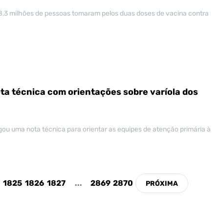
8,3 milhões de pessoas tomaram pelos duas doses de vacina contra
ta técnica com orientações sobre varíola dos
lgou uma nota técnica para orientar as equipes de atenção primária à
1825
1826
1827
...
2869
2870