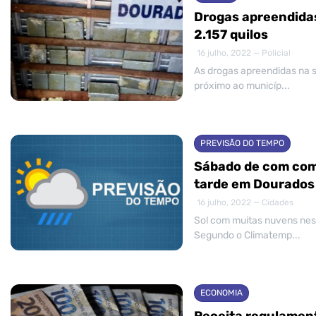
Drogas apreendidas
2.157 quilos
16 julho, 2022 — Policial
As drogas apreendidas na se
próximo ao municíp...
PREVISÃO DO TEMPO
Sábado de com com
tarde em Dourados
16 julho, 2022 — Cidades
Sol com muitas nuvens nest
Segundo o Climatemp...
ECONOMIA
Receita regulament