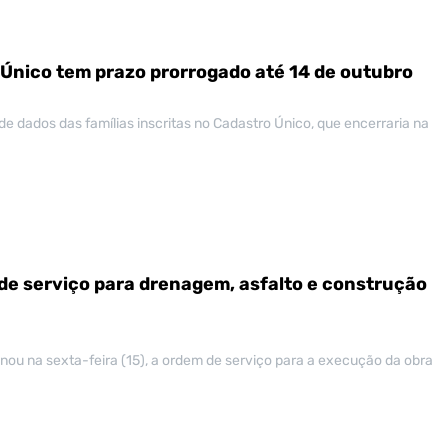
Único tem prazo prorrogado até 14 de outubro
de dados das famílias inscritas no Cadastro Único, que encerraria na
de serviço para drenagem, asfalto e construção
inou na sexta-feira (15), a ordem de serviço para a execução da obra