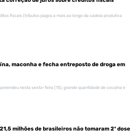
tos fiscais (tributos pagos a mais ao longo da cadeia produtiva
ína, maconha e fecha entreposto de droga em
 apreendeu nesta sexta-feira (15), grande quantidade de cocaína e
 21,5 milhões de brasileiros não tomaram 2ª dose