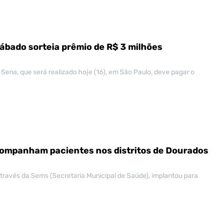
bado sorteia prêmio de R$ 3 milhões
ena, que será realizado hoje (16), em São Paulo, deve pagar o
companham pacientes nos distritos de Dourados
através da Sems (Secretaria Municipal de Saúde), implantou para