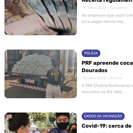
15 julho, 2022 — Economia
As empresas que usam crédi
para pagar menos imp...
POLÍCIA
PRF apreende coca
Dourados
15 julho, 2022 — Policial
A PRF (Polícia Rodoviária)
maconha na MS-286,...
DADOS DA VACINAÇÃO
Covid-19: cerca de