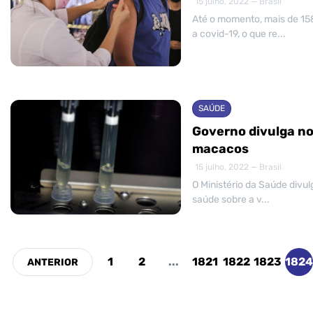
15 julho, 2022 — Brasil
Até o momento, mais de 15
a covid-19, o que re...
SAÚDE
Governo divulga no
macacos
15 julho, 2022 — Brasil
O Ministério da Saúde divu
saúde sobre a v...
1
2
...
1821
1822
1823
1824