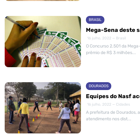
BRASIL
Mega-Sena deste sá
16 julho, 2022 — Brasil
O Concurso 2.501 da Mega-S
prêmio de R$ 3 milhões...
DOURADOS
Equipes do Nasf a
16 julho, 2022 — Cidades
A prefeitura de Dourados, 
atendimento nos dist...