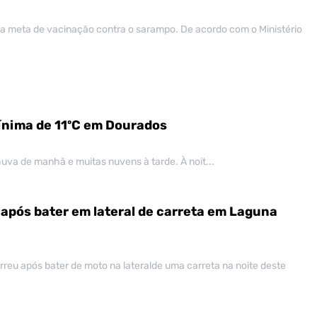
 da meta de vacinação contra o sarampo. De acordo com o Ministério
nima de 11ºC em Dourados
uva de manhã e muitas nuvens à tarde. À noit...
 após bater em lateral de carreta em Laguna
eu após bater de moto na lateralde uma carreta na noite deste