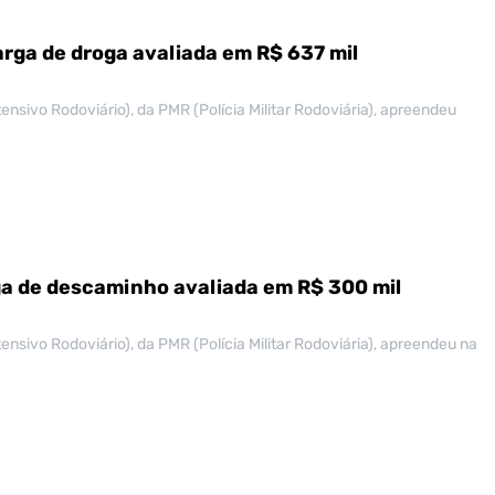
arga de droga avaliada em R$ 637 mil
ensivo Rodoviário), da PMR (Polícia Militar Rodoviária), apreendeu
a de descaminho avaliada em R$ 300 mil
ensivo Rodoviário), da PMR (Polícia Militar Rodoviária), apreendeu na