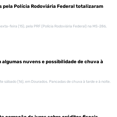
 pela Polícia Rodoviária Federal totalizaram
xta-feira (15), pela PRF (Polícia Rodoviária Federal) na MS-286,
 algumas nuvens e possibilidade de chuva à
e sábado (16), em Dourados. Pancadas de chuva à tarde e à noite.
a correção de juros sobre créditos fiscais