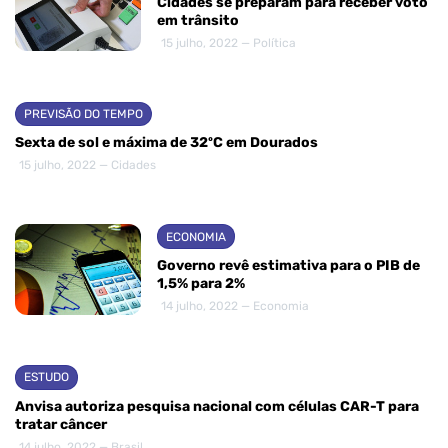
Cidades se preparam para receber voto
em trânsito
15 julho, 2022 — Política
PREVISÃO DO TEMPO
Sexta de sol e máxima de 32ºC em Dourados
15 julho, 2022 — Cidades
ECONOMIA
Governo revê estimativa para o PIB de
1,5% para 2%
14 julho, 2022 — Economia
ESTUDO
Anvisa autoriza pesquisa nacional com células CAR-T para
tratar câncer
14 julho, 2022 — Brasil