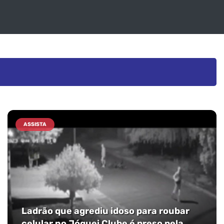
ASSISTA
Ladrão que agrediu idoso para roubar
celular no Jóquei Clube é preso pela