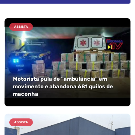
ASSISTA
Motorista pula de "ambulância" em
movimento e abandona 681 quilos de
maconha
ASSISTA