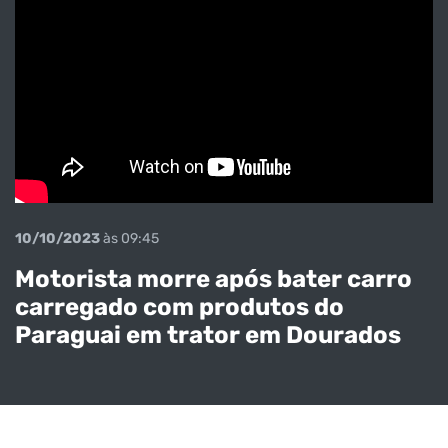
10/10/2023
às 09:45
Motorista morre após bater carro
carregado com produtos do
Veja o
Paraguai em trator em Dourados
momento em
que os
pistoleiros
executaram o