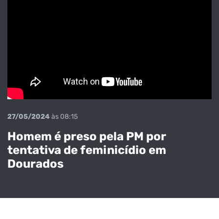
27/05/2024
às 08:15
Homem é preso pela PM por
tentativa de feminicídio em
Veja o
Dourados
momento em
que os
pistoleiros
executaram o