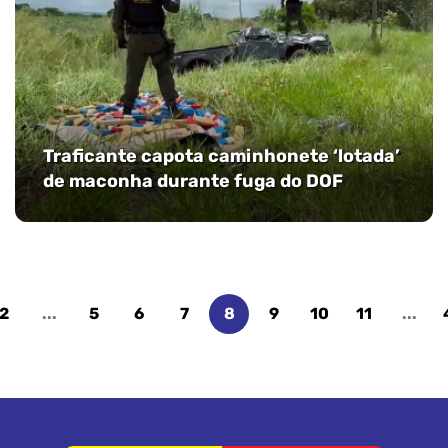
Traficante capota caminhonete ‘lotada’
de maconha durante fuga do DOF
2
...
5
6
7
8
9
10
11
...