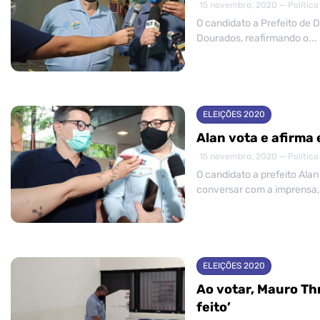
15 novembro, 2020 — Política
O candidato a Prefeito de 
Dourados, reafirmando o...
ELEIÇÕES 2020
Alan vota e afirma 
15 novembro, 2020 — Política
O candidato a prefeito Ala
conversar com a imprensa,.
ELEIÇÕES 2020
Ao votar, Mauro Thr
feito’