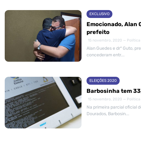
EXCLUSIVO
Emocionado, Alan G
prefeito
15 novembro, 2020 — Política
Alan Guedes e drº Guto, pre
concederam entr...
ELEIÇÕES 2020
Barbosinha tem 33,
15 novembro, 2020 — Política
Na primeira parcial oficial 
Dourados, Barbosin...