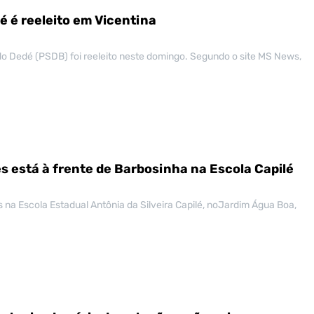
 é reeleito em Vicentina
o Dedé (PSDB) foi reeleito neste domingo. Segundo o site MS News,
es está à frente de Barbosinha na Escola Capilé
 na Escola Estadual Antônia da Silveira Capilé, noJardim Água Boa,