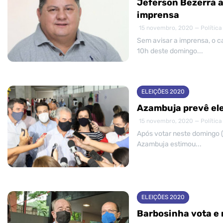
Jeferson Bezerra a
imprensa
15 novembro, 2020 — Política
Sem avisar a imprensa, o c
10h deste domingo...
ELEIÇÕES 2020
Azambuja prevê ele
15 novembro, 2020 — Política
Após votar neste domingo (
Azambuja estimou...
ELEIÇÕES 2020
Barbosinha vota e