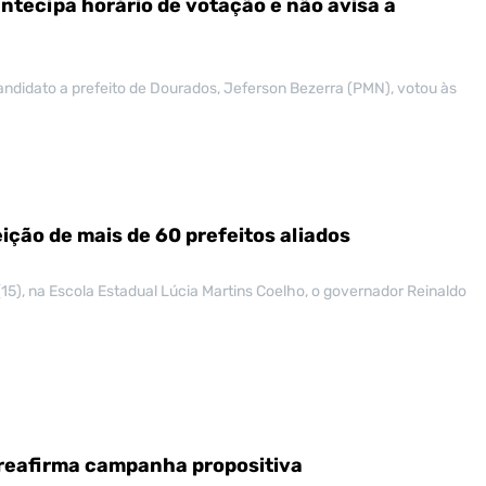
ntecipa horário de votação e não avisa a
andidato a prefeito de Dourados, Jeferson Bezerra (PMN), votou às
ição de mais de 60 prefeitos aliados
15), na Escola Estadual Lúcia Martins Coelho, o governador Reinaldo
 reafirma campanha propositiva