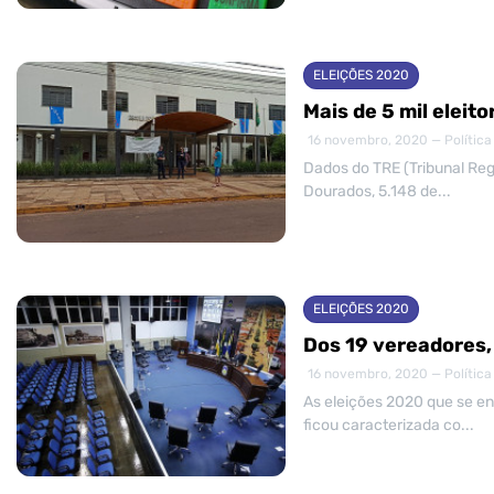
ELEIÇÕES 2020
Mais de 5 mil elei
16 novembro, 2020 — Política
Dados do TRE (Tribunal Reg
Dourados, 5.148 de...
ELEIÇÕES 2020
Dos 19 vereadores,
16 novembro, 2020 — Política
As eleições 2020 que se en
ficou caracterizada co...