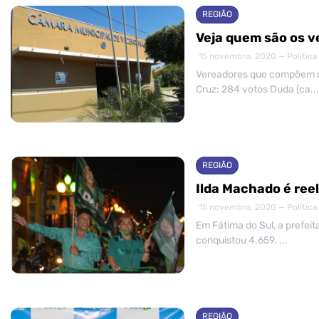
REGIÃO
Veja quem são os v
15 novembro, 2020 — Política
Vereadores que compõem c
Cruz: 284 votos Duda (ca...
REGIÃO
Ilda Machado é ree
15 novembro, 2020 — Política
Em Fátima do Sul, a prefeit
conquistou 4.659. ...
REGIÃO