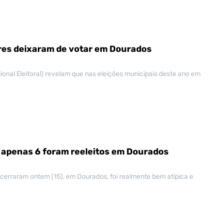
tores deixaram de votar em Dourados
ional Eleitoral) revelam que nas eleições municipais deste ano em
 apenas 6 foram reeleitos em Dourados
cerraram ontem (15), em Dourados, foi realmente bem atípica e