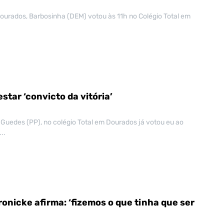
Dourados, Barbosinha (DEM) votou às 11h no Colégio Total em
estar ‘convicto da vitória’
n Guedes (PP), no colégio Total em Dourados já votou eu ao
..
onicke afirma: ‘fizemos o que tinha que ser