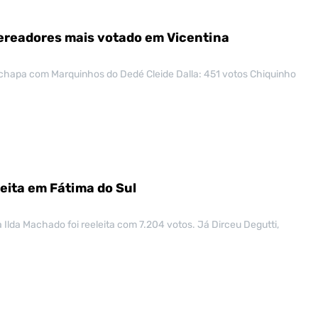
ereadores mais votado em Vicentina
hapa com Marquinhos do Dedé Cleide Dalla: 451 votos Chiquinho
leita em Fátima do Sul
a Ilda Machado foi reeleita com 7.204 votos. Já Dirceu Degutti,