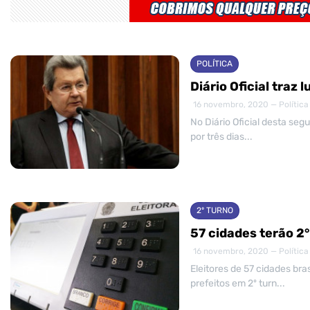
POLÍTICA
Diário Oficial traz
16 novembro, 2020 — Política
No Diário Oficial desta segu
por três dias...
2º TURNO
57 cidades terão 2°
16 novembro, 2020 — Política
Eleitores de 57 cidades bras
prefeitos em 2º turn...