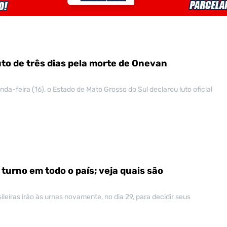
 luto de três dias pela morte de Onevan
nda-feira (16), o Estado de Mato Grosso do Sul declarou luto oficial
 turno em todo o país; veja quais são
ileiras irão às urnas novamente, no dia 29, para decidir seus