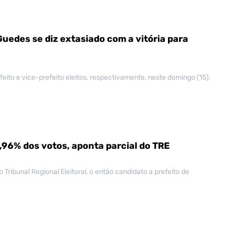
uedes se diz extasiado com a vitória para
feito e vice-prefeito eleitos, respectivamente, neste domingo (15),
96% dos votos, aponta parcial do TRE
do Tribunal Regional Eleitoral, o então candidato a prefeito de