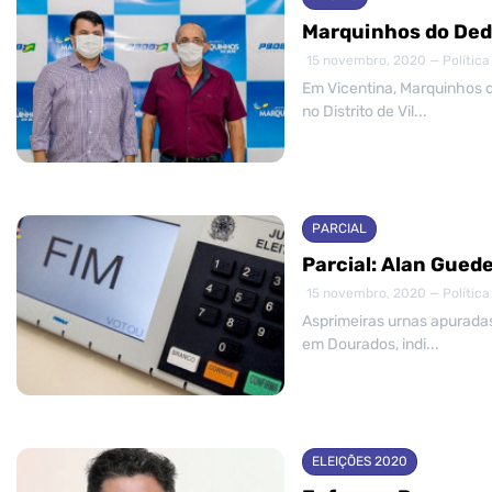
Marquinhos do Dedé
15 novembro, 2020 — Política
Em Vicentina, Marquinhos d
no Distrito de Vil...
PARCIAL
Parcial: Alan Gued
15 novembro, 2020 — Política
Asprimeiras urnas apuradas
em Dourados, indi...
ELEIÇÕES 2020