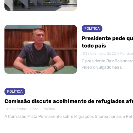
POLÍTICA
Presidente pede q
todo país
03 novembro, 2022 — Política
O presidente Jair Bolsonar
vídeo divulgado nas r...
POLÍTICA
Comissão discute acolhimento de refugiados af
01 novembro, 2022 — Política
A Comissão Mista Permanente sobre Migrações Internacionais e Refugi