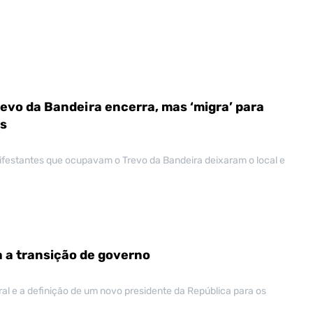
evo da Bandeira encerra, mas ‘migra’ para
os
nifestantes que ocupavam o Trevo da Bandeira deixaram o local e
 a transição de governo
ral e a definição de um novo presidente da República para os