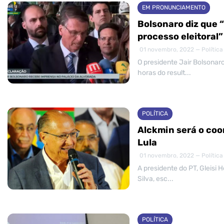
EM PRONUNCIAMENTO
Bolsonaro diz que 
processo eleitoral”
01 novembro, 2022 — Política
O presidente Jair Bolsonaro
horas do result...
POLÍTICA
Alckmin será o coo
Lula
01 novembro, 2022 — Política
A presidente do PT, Gleisi H
Silva, esc...
POLÍTICA