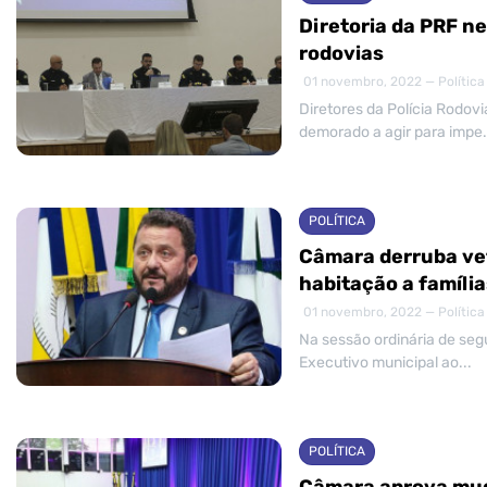
Diretoria da PRF ne
rodovias
01 novembro, 2022 — Política
Diretores da Polícia Rodov
demorado a agir para impe.
POLÍTICA
Câmara derruba vet
habitação a família
01 novembro, 2022 — Política
Na sessão ordinária de seg
Executivo municipal ao...
POLÍTICA
Câmara aprova mud