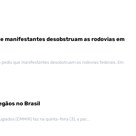
ue manifestantes desobstruam as rodovias em
o pediu que manifestantes desobstruam as rodovias federais. Em
egãos no Brasil
ados (CMMIR) faz na quinta-feira (3), a par...