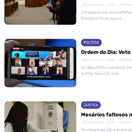
03 novembro, 2022 — Política
Consequência da insatisfaç
brasileira foi às ruas e...
POLÍTICA
Ordem do Dia: Veto
03 novembro, 2022 — Política
Os deputados estaduais por
quinta-feira (3), seis...
JUSTIÇA
Mesários faltosos n
03 novembro, 2022 — Política
Termina hoje (3), o prazo 