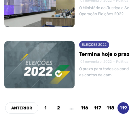
01 novembro, 2022 — Política
O Ministério da Justiça e S
Operação Eleições 2022...
ELEIÇÕES 2022
Termina hoje o pra
01 novembro, 2022 — Política
O prazo para todos os cand
as contas de cam...
1
2
...
116
117
118
119