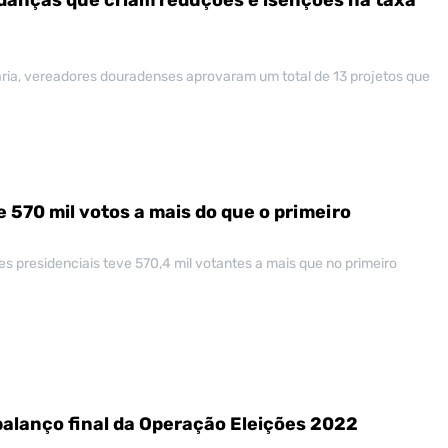
ria, vereadores douradenses aprovaram um total de 13 projetos que
 570 mil votos a mais do que o primeiro
s presidenciais teve 570,4 mil votantes a mais que no primeiro
 balanço final da Operação Eleições 2022