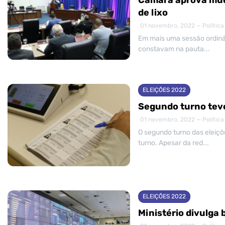
de lixo
01 novembro, 2022 — Política
Em mais uma sessão ordiná
constavam na pauta...
ELEIÇÕES 2022
Segundo turno teve
01 novembro, 2022 — Política
O segundo turno das eleiçõe
turno. Apesar da red...
ELEIÇÕES 2022
Ministério divulga