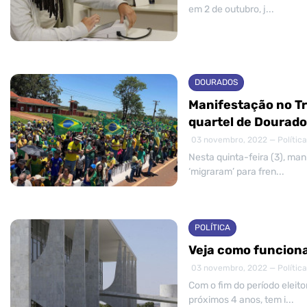
em 2 de outubro, j...
DOURADOS
Manifestação no Tr
quartel de Dourad
03 novembro, 2022 — Política
Nesta quinta-feira (3), ma
‘migraram’ para fren...
POLÍTICA
Veja como funciona
03 novembro, 2022 — Política
Com o fim do período eleito
próximos 4 anos, tem i...