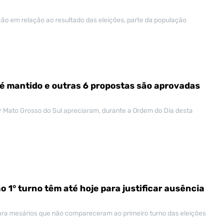
ão em relação ao resultado das eleições, parte da população
 é mantido e outras 6 propostas são aprovadas
 Mato Grosso do Sul apreciaram, durante a Ordem do Dia desta
o 1° turno têm até hoje para justificar ausência
para mesários que não compareceram ao primeiro turno das eleições