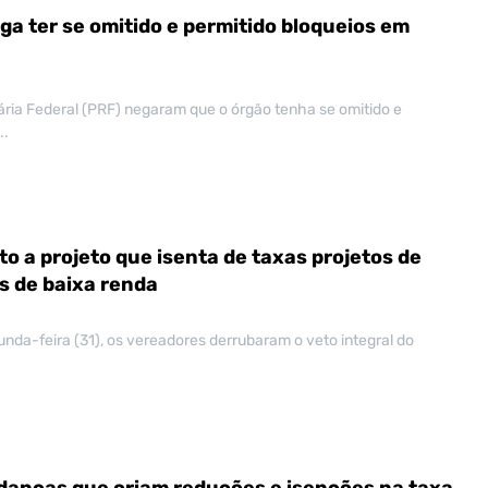
ga ter se omitido e permitido bloqueios em
iária Federal (PRF) negaram que o órgão tenha se omitido e
..
o a projeto que isenta de taxas projetos de
s de baixa renda
unda-feira (31), os vereadores derrubaram o veto integral do
anças que criam reduções e isenções na taxa