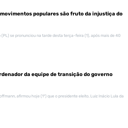
“movimentos populares são fruto da injustiça do
 (PL) se pronunciou na tarde desta terça-feira (1), após mais de 40
rdenador da equipe de transição do governo
offmann, afirmou hoje (1º) que o presidente eleito, Luiz Inácio Lula da