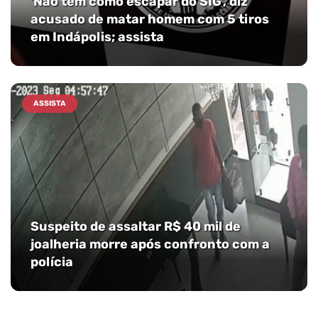
'Não tem como escapar do SIG', diz
acusado de matar homem com 5 tiros
em Indápolis; assista
ASSISTA
Suspeito de assaltar R$ 40 mil de
joalheria morre após confronto com a
polícia