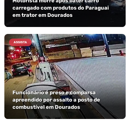
Motorista morre após bater carro
carregado com produtos do Paraguai
em trator em Dourados
ASSISTA
Funcionário é preso e comparsa
apreendido por assalto a posto de
combustível em Dourados