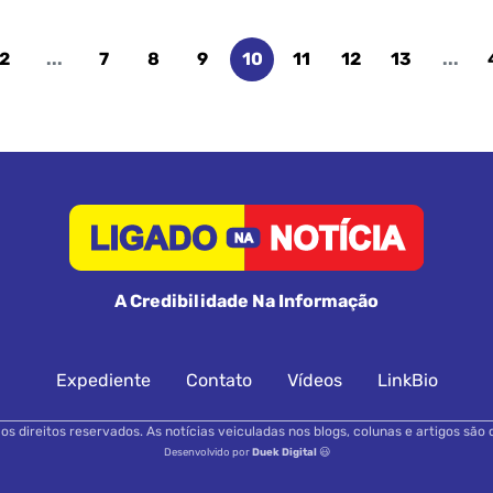
2
...
7
8
9
10
11
12
13
...
A Credibilidade Na Informação
Expediente
Contato
Vídeos
LinkBio
s direitos reservados. As notícias veiculadas nos blogs, colunas e artigos são 
Desenvolvido por
Duek Digital
😃