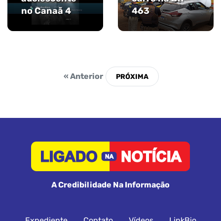
no Canaã 4
463
« Anterior
A Credibilidade Na Informação
Expediente
Contato
Vídeos
LinkBio