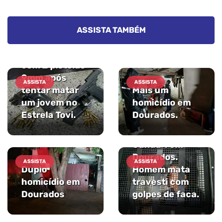
Dois homens
com vários
ASSISTA TAMBÉM
passagens
presos pelo SIG
com 2 pistolas
9mm após
ASSISTA
ASSISTA
tentar matar
Mais um
um jovem no
homicídio em
Estrela Tovi.
Dourados.
Homicídio no
Canaã 1 em
Dourados.
ASSISTA
ASSISTA
Duplo
Homem mata
homicídio em
travesti com
Dourados
golpes de faca.