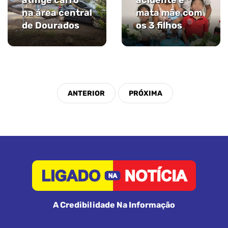
atinge carro
acidente e
na área central
mata mãe com
de Dourados
os 3 filhos
A Credibilidade Na Informação