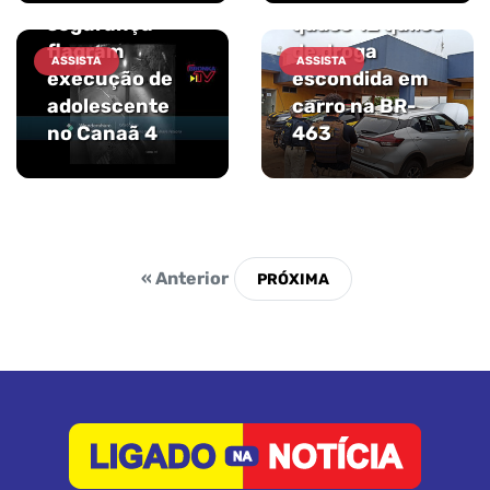
segurança
quase 12 quilos
flagram
de droga
ASSISTA
ASSISTA
execução de
escondida em
adolescente
carro na BR-
no Canaã 4
463
« Anterior