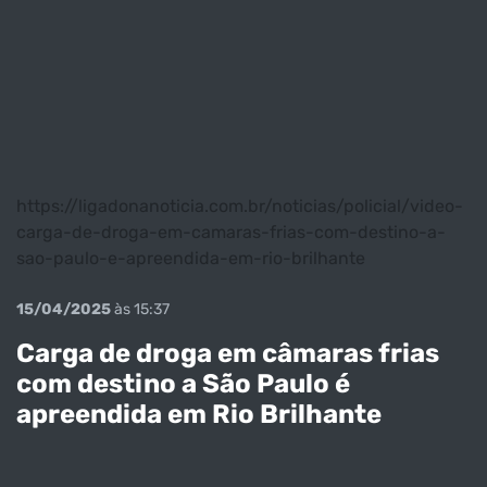
https://ligadonanoticia.com.br/noticias/policial/video-
carga-de-droga-em-camaras-frias-com-destino-a-
sao-paulo-e-apreendida-em-rio-brilhante
15/04/2025
às 15:37
Carga de droga em câmaras frias
com destino a São Paulo é
apreendida em Rio Brilhante