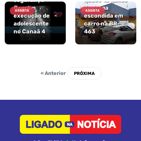
flagram
de droga
ASSISTA
ASSISTA
execução de
escondida em
adolescente
carro na BR-
no Canaã 4
463
« Anterior