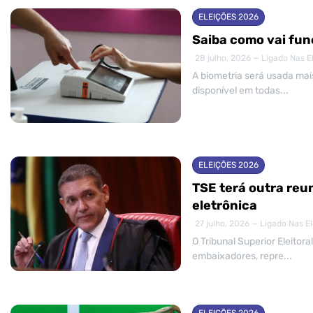
ELEIÇÕES 2026
Saiba como vai fun
28 julho, 2026 — Ligado Nas E
A biometria será usada mai
disponível em todas...
ELEIÇÕES 2026
TSE terá outra reu
eletrônica
27 julho, 2026 — Ligado Nas E
O Tribunal Superior Eleito
embaixadores, repre...