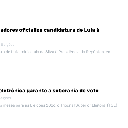
adores oficializa candidatura de Lula à
 Eleições
ra de Luiz Inácio Lula da Silva à Presidência da República, em
eletrônica garante a soberania do voto
leições
 meses para as Eleições 2026, o Tribunal Superior Eleitoral (TSE)