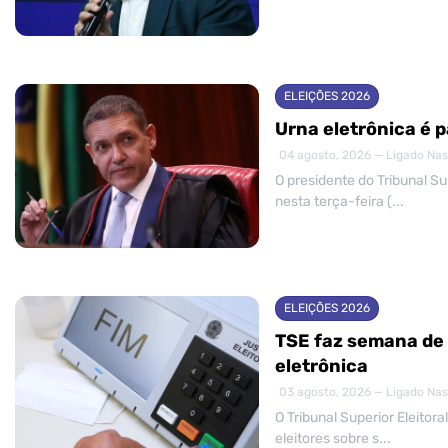
ELEIÇÕES 2026
Urna eletrônica é 
04 agosto, 2026 — Ligado Nas
O presidente do Tribunal Su
nesta terça-feira (...
ELEIÇÕES 2026
TSE faz semana de
eletrônica
03 agosto, 2026 — Ligado Nas
O Tribunal Superior Eleito
eleitores sobre s...