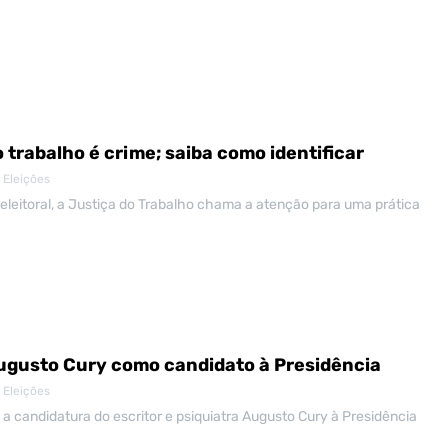
o trabalho é crime; saiba como identificar
 Eleições
leitoral, a Justiça do Trabalho chama a atenção para uma prática
Augusto Cury como candidato à Presidência
 Eleições
u a candidatura do escritor e psiquiatra Augusto Cury à Presidência