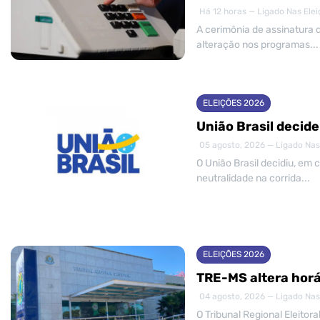
Há 12 horas — Ligado Nas Ele
A cerimônia de assinatura d
alteração nos programas...
ELEIÇÕES 2026
União Brasil decide
05 agosto, 2026 — Ligado Nas
O União Brasil decidiu, em 
neutralidade na corrida...
ELEIÇÕES 2026
TRE-MS altera horá
04 agosto, 2026 — Ligado Nas
O Tribunal Regional Eleitor