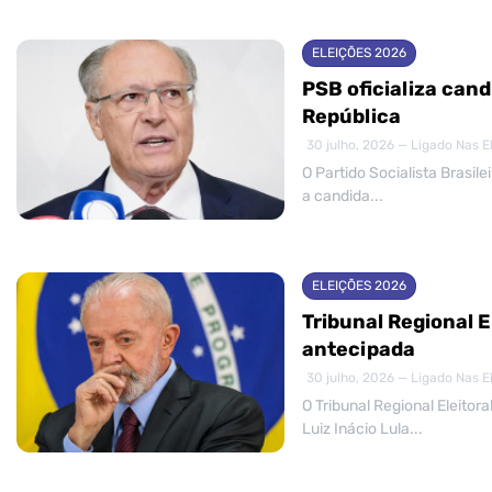
ELEIÇÕES 2026
PSB oficializa can
República
30 julho, 2026 — Ligado Nas E
O Partido Socialista Brasile
a candida...
ELEIÇÕES 2026
Tribunal Regional E
antecipada
30 julho, 2026 — Ligado Nas E
O Tribunal Regional Eleitor
Luiz Inácio Lula...