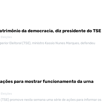
patrimônio da democracia, diz presidente do TSE
 Eleições
perior Eleitoral (TSE), ministro Kassio Nunes Marques, defendeu
 ações para mostrar funcionamento da urna
 Eleições
ral (TSE) promove nesta semana uma série de ações para informar os