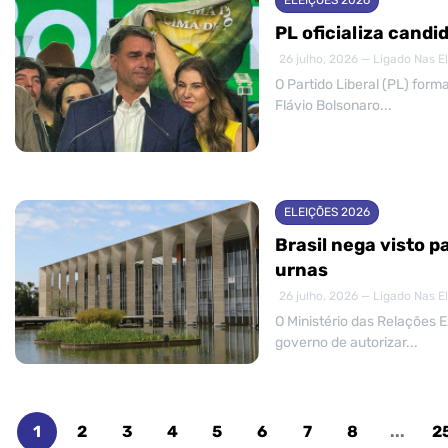
ELEIÇÕES 2026
PL oficializa candi
26 julho, 2026 — Ligado Nas E
O Partido Liberal (PL) form
Flávio Bolsonaro...
ELEIÇÕES 2026
Brasil nega visto 
urnas
26 julho, 2026 — Ligado Nas E
O Ministério das Relações E
governo de autorizar...
1
2
3
4
5
6
7
8
...
2