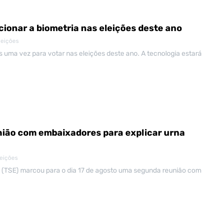
cionar a biometria nas eleições deste ano
leições
s uma vez para votar nas eleições deste ano. A tecnologia estará
nião com embaixadores para explicar urna
leições
ral (TSE) marcou para o dia 17 de agosto uma segunda reunião com