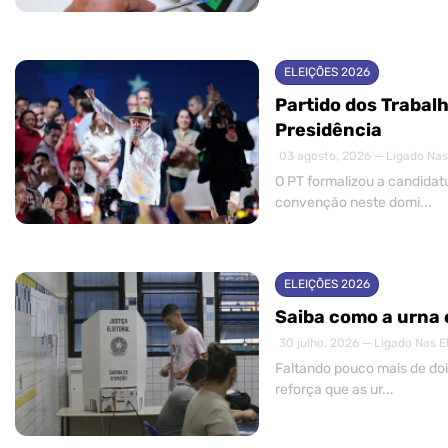
ELEIÇÕES 2026
Partido dos Trabalh
Presidência
03 agosto, 2026 — Ligado Nas
O PT formalizou a candidatu
convenção neste domi...
ELEIÇÕES 2026
Saiba como a urna 
30 julho, 2026 — Ligado Nas E
Faltando pouco mais de dois
reforça que as ur...