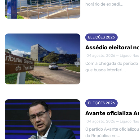
horário de expedi...
ELEIÇÕES 2026
Assédio eleitoral n
04 agosto, 2026 — Ligado Nas
Com a chegada do período e
que busca interferi...
ELEIÇÕES 2026
Avante oficializa 
04 agosto, 2026 — Ligado Nas
O partido Avante oficializo
da República ne...