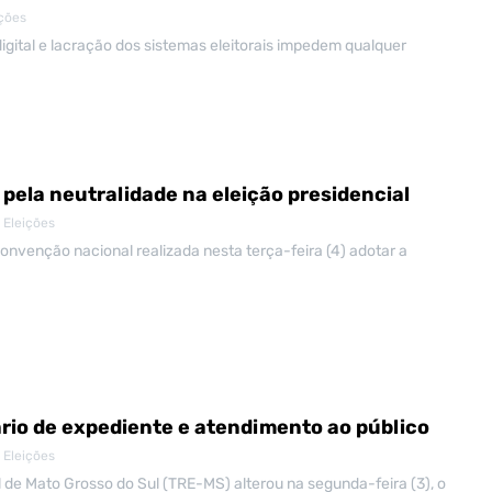
ições
igital e lacração dos sistemas eleitorais impedem qualquer
 pela neutralidade na eleição presidencial
 Eleições
convenção nacional realizada nesta terça-feira (4) adotar a
rio de expediente e atendimento ao público
 Eleições
al de Mato Grosso do Sul (TRE-MS) alterou na segunda-feira (3), o