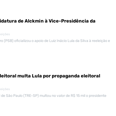
didatura de Alckmin à Vice-Presidência da
leições
iro (PSB) oficializou o apoio de Luiz Inácio Lula da Silva à reeleição e
leitoral multa Lula por propaganda eleitoral
leições
al de São Paulo (TRE-SP) multou no valor de R$ 15 mil o presidente