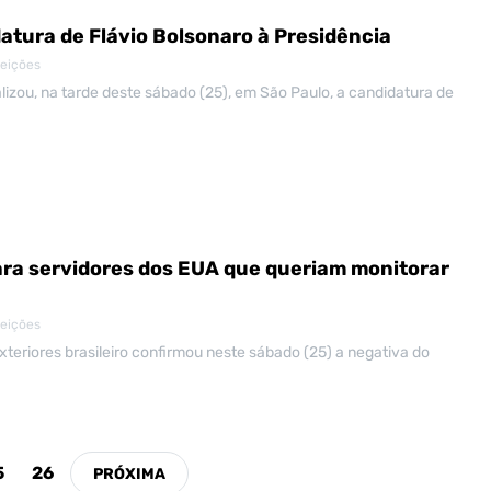
datura de Flávio Bolsonaro à Presidência
leições
alizou, na tarde deste sábado (25), em São Paulo, a candidatura de
para servidores dos EUA que queriam monitorar
leições
xteriores brasileiro confirmou neste sábado (25) a negativa do
5
26