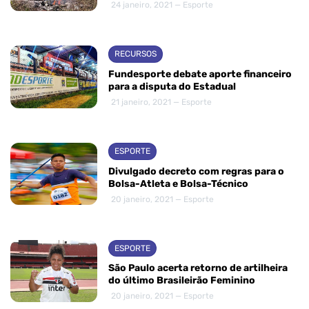
24 janeiro, 2021 — Esporte
RECURSOS
Fundesporte debate aporte financeiro
para a disputa do Estadual
21 janeiro, 2021 — Esporte
ESPORTE
Divulgado decreto com regras para o
Bolsa-Atleta e Bolsa-Técnico
20 janeiro, 2021 — Esporte
ESPORTE
São Paulo acerta retorno de artilheira
do último Brasileirão Feminino
20 janeiro, 2021 — Esporte