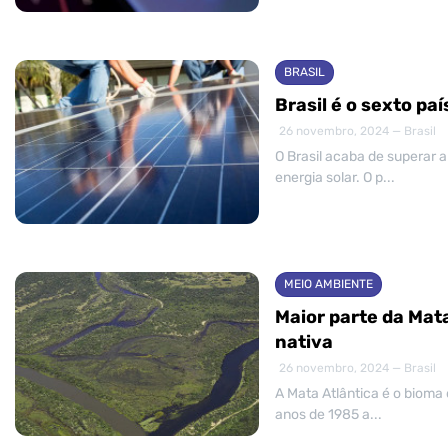
BRASIL
Brasil é o sexto pa
26 novembro, 2024 — Brasil
O Brasil acaba de superar 
energia solar. O p...
MEIO AMBIENTE
Maior parte da Mat
nativa
26 novembro, 2024 — Brasil
A Mata Atlântica é o bioma 
anos de 1985 a...