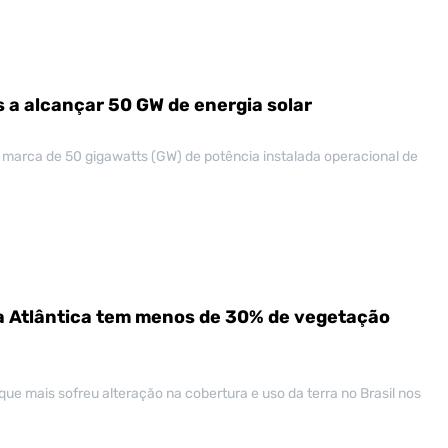
ís a alcançar 50 GW de energia solar
a marca de 50 gigawatts (GW) de potência instalada operacional de
a Atlântica tem menos de 30% de vegetação
que mais sofreu alteração na cobertura e uso da terra no Brasil nos