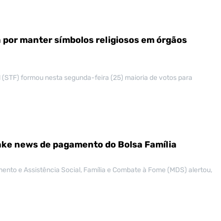
a por manter símbolos religiosos em órgãos
 (STF) formou nesta segunda-feira (25) maioria de votos para
ake news de pagamento do Bolsa Família
mento e Assistência Social, Família e Combate à Fome (MDS) alertou,