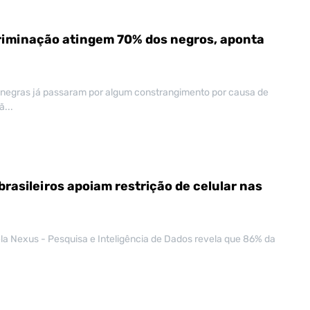
riminação atingem 70% dos negros, aponta
negras já passaram por algum constrangimento por causa de
...
rasileiros apoiam restrição de celular nas
a Nexus - Pesquisa e Inteligência de Dados revela que 86% da