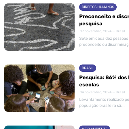
DIREITOS HUMANOS
Preconceito e disc
pesquisa
19 novembro, 2024 — Brasil
Sete em cada dez pessoas 
preconceito ou discriminaçã
BRASIL
Pesquisa: 86% dos b
escolas
14 novembro, 2024 — Brasil
Levantamento realizado pel
população brasileira sã...