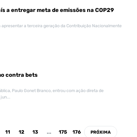
aís a entregar meta de emissões na COP29
s a apresentar a terceira geração da Contribuição Nacionalmente
o contra bets
blica, Paulo Gonet Branco, entrou com ação direta de
jun...
11
12
13
...
175
176