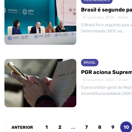
MEIO AMBIENTE
Brasil é segundo p
13 novembro, 2024 — Brasil
O Brasil foi o segundo paí
Determinada (NDC na...
BRASIL
PGR aciona Suprem
12 novembro, 2024 — Brasil
O procurador-geral da Repú
inconstitucionalidade (ADI) 
1
2
...
7
8
9
10