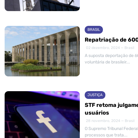
BRASIL
Repatriação de 600 
02 dezembro, 2024 — Brasil
A suposta deportação de 60
voluntária de brasileir...
JUSTIÇA
STF retoma julgame
usuários
28 novembro, 2024 — Brasil
O Supremo Tribunal Federal
processos que trata...