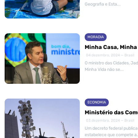
Geografia e Esta...
MORADIA
Minha Casa, Minha 
04 dezembro, 2024 — Brasil
O ministro das Cidades, Jad
Minha Vida não se...
ECONOMIA
Ministério das Comu
03 dezembro, 2024 — Brasil
Um decreto federal publicad
estabelece que compete a.