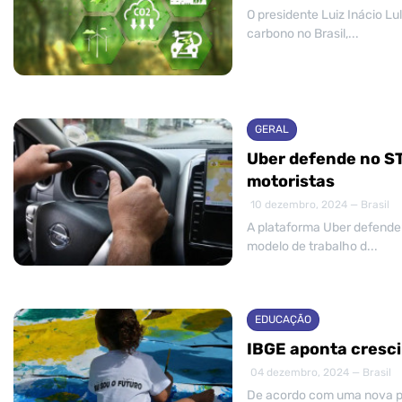
O presidente Luiz Inácio Lu
carbono no Brasil,...
GERAL
Uber defende no S
motoristas
10 dezembro, 2024 — Brasil
A plataforma Uber defendeu
modelo de trabalho d...
EDUCAÇÃO
IBGE aponta cresci
04 dezembro, 2024 — Brasil
De acordo com uma nova pes