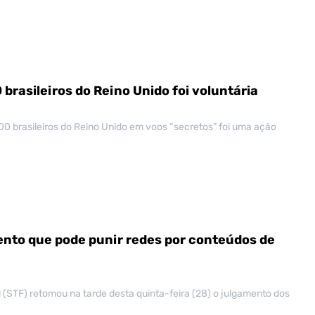
brasileiros do Reino Unido foi voluntária
0 brasileiros do Reino Unido em voos “secretos” foi uma ação
nto que pode punir redes por conteúdos de
 (STF) retomou na tarde desta quinta-feira (28) o julgamento dos