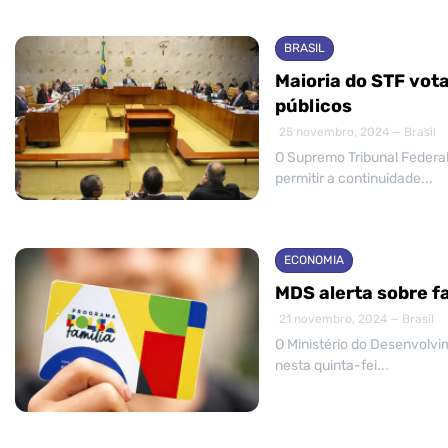
BRASIL
Maioria do STF vot
públicos
25 novembro, 2024 — Brasil
O Supremo Tribunal Federal
permitir a continuidade...
ECONOMIA
MDS alerta sobre f
21 novembro, 2024 — Brasil
O Ministério do Desenvolvi
nesta quinta-fei...