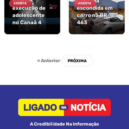
flagram
de droga
ASSISTA
ASSISTA
execução de
escondida em
adolescente
carro na BR-
no Canaã 4
463
« Anterior
A Credibilidade Na Informação