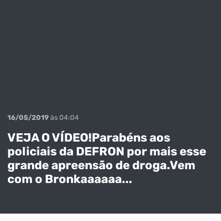
16/05/2019
às 04:04
VEJA O VÍDEO!Parabéns aos
policiais da DEFRON por mais esse
LATROCÍNIO
grande apreensão de droga.Vem
EM
com o Bronkaaaaaa...
CAARAPÓ:Taxi
sta é
assassinado