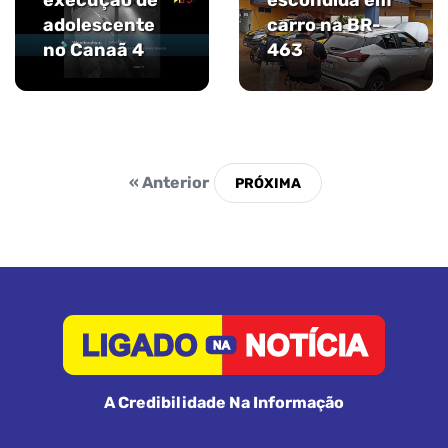
execução de
escondida em
adolescente
carro na BR-
no Canaã 4
463
« Anterior
A Credibilidade Na Informação