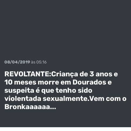
08/04/2019
às 05:16
REVOLTANTE:Criança de 3 anos e
10 meses morre em Dourados e
suspeita é que tenho sido
LATROCÍNIO
violentada sexualmente.Vem com o
EM
Bronkaaaaaa...
CAARAPÓ:Taxi
sta é
assassinado