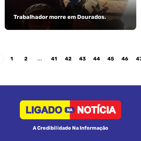
Trabalhador morre em Dourados.
1
2
...
41
42
43
44
45
46
4
A Credibilidade Na Informação