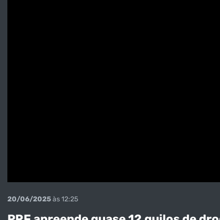
20/06/2025
às 12:25
PRF apreende quase 12 quilos de dr