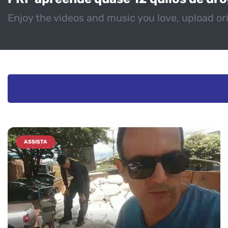
Enjoy the videos and music you love, upload ori
ASSISTA