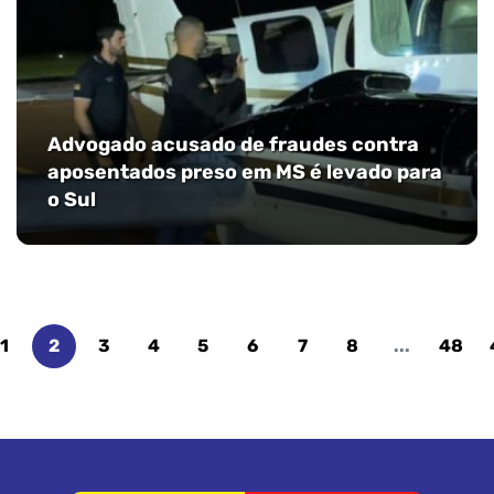
Advogado acusado de fraudes contra
aposentados preso em MS é levado para
o Sul
1
2
3
4
5
6
7
8
...
48