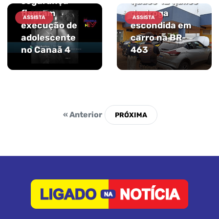
segurança
quase 12 quilos
flagram
de droga
ASSISTA
ASSISTA
execução de
escondida em
adolescente
carro na BR-
no Canaã 4
463
« Anterior