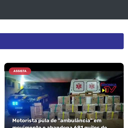
ASSISTA
Motorista pula de "ambulância" em
movimento e abandona 681 quilos de