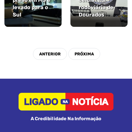
preso em MS é
celular na
levado para o
rodoviária de
Sul
Dourados
A Credibilidade Na Informação