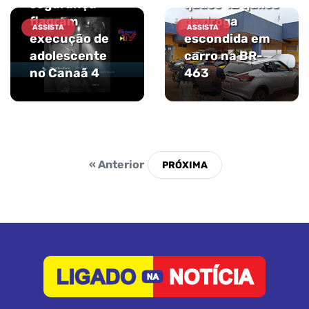
segurança
quase 12 quilos
flagram
de droga
ASSISTA
ASSISTA
execução de
escondida em
adolescente
carro na BR-
no Canaã 4
463
« Anterior