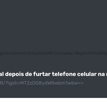
tagram.com/reel/DJtspNJuVfR/?autoplay=1&igsh=MTZz
 depois de furtar telefone celular na
uVfR/?igsh=MTZzOG8ydWNwbm1wbw==