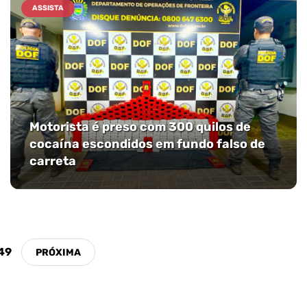
ASSISTA
Motorista é preso com 300 quilos de
cocaína escondidos em fundo falso de
carreta
49