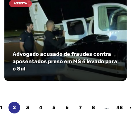
ASSISTA
Advogado acusado de fraudes contra
aposentados preso em MS é levado para
o Sul
1
2
3
4
5
6
7
8
...
48