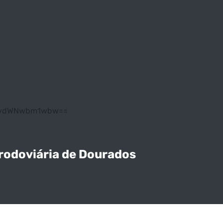
OG8ydWNwbm1wbw==
 rodoviária de Dourados