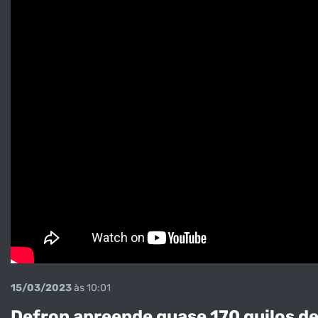
15/03/2023
às 10:01
Defron apreende quase 170 quilos 