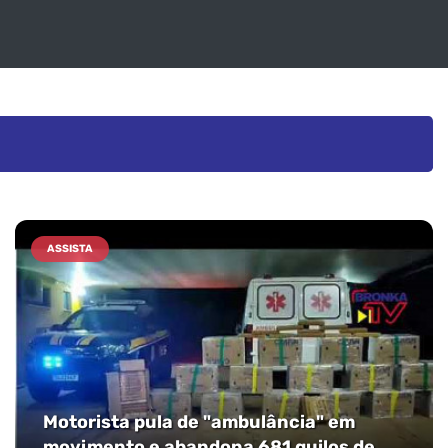
ASSISTA
Motorista pula de "ambulância" em
movimento e abandona 681 quilos de