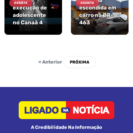
flagram
de droga
ASSISTA
ASSISTA
execução de
escondida em
adolescente
carro na BR-
no Canaã 4
463
« Anterior
A Credibilidade Na Informação