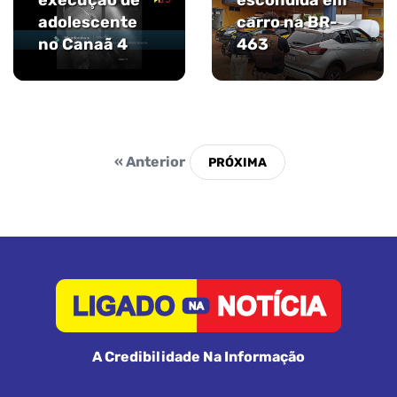
execução de
escondida em
adolescente
carro na BR-
no Canaã 4
463
« Anterior
A Credibilidade Na Informação